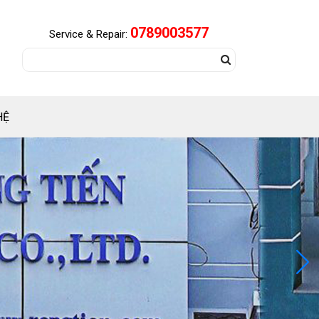
0789003577
Service & Repair:
HỆ