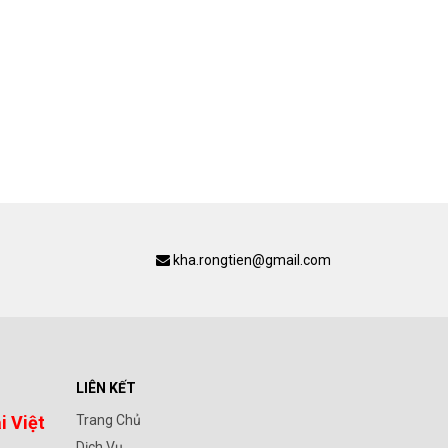
kha.rongtien@gmail.com
LIÊN KẾT
i Việt
Trang Chủ
Dịch Vụ