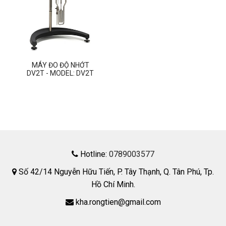
MÁY ĐO ĐỘ NHỚT
DV2T - MODEL: DV2T
Hotline:
0789003577
Số 42/14 Nguyễn Hữu Tiến, P. Tây Thạnh, Q. Tân Phú, Tp.
Hồ Chí Minh.
kha.rongtien@gmail.com