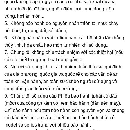
quản không đáp ứng yêu cầu của nhà sản xuất đưa ra
như: nhiệt độ, độ ẩm, nguồn điện, bụi, rung động, côn
trùng, hơi ăn mòn,..
5. Không bảo hành do nguyên nhân thiên tai như: cháy
nổ, bão, lũ, động đất, sét đánh,..
6. Không bảo hành vật tư tiêu hao, các bộ phận làm bằng
thủy tinh, hóa chất, hao mòn tự nhiên khi sử dụng,..
7. Chúng tôi không chịu trách nhiệm với các thiệt hại (nếu
có) do thiết bị ngừng hoạt động gây ra.
8. Người sử dụng chịu trách nhiệm tuân thủ các qui định
của địa phương, quốc gia và quốc tế cho các vấn đề an
toàn khi vận hành, an toàn sức khỏe người sử dụng và
cộng đồng, an toàn với môi trường,…
9. Chúng tôi sẽ cung cấp Phiếu bảo hành (phải có dấu
(mộc) của công ty) kèm với tem bảo hành (dán trên máy).
Chỉ bảo hành nếu tem bảo hành còn nguyên vẹn và không
có dấu hiệu bị cạo sửa. Thiết bị cần bảo hành phải có
model và series trùng với phiếu bảo hành.